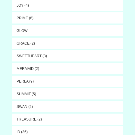
JOY (4)
PRIME (8)
GLOW
GRACE (2)
SWEETHEART (3)
MERMAID (2)
PERLA (9)
SUMMIT (5)
SWAN (2)
TREASURE (2)
ID (36)