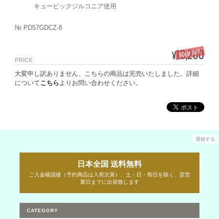
キュービックジルコニア使用
№ PD57GDCZ-8
13,200
SOLD OUT
¥
PRICE
大変申し訳ありません、こちらの商品は完売いたしました。詳細
について
こちら
よりお問い合わせください。
通報する
日本全国 送料無料
ご入金確認後（予約商品は入荷次第）、土・日・祭日を除く、翌営
業日までに出荷致します
CATEGORY