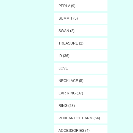
PERLA (9)
SUMMIT (5)
SWAN (2)
TREASURE (2)
ID (36)
LOVE
NECKLACE (5)
EAR RING (37)
RING (28)
PENDANTーCHARM (64)
ACCESSORIES (4)