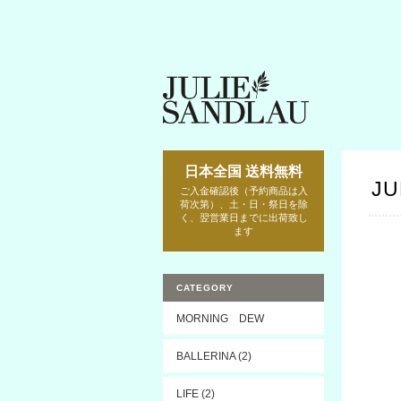
日本全国 送料無料
JU
ご入金確認後（予約商品は入
荷次第）、土・日・祭日を除
く、翌営業日までに出荷致し
ます
CATEGORY
MORNING DEW
BALLERINA (2)
LIFE (2)