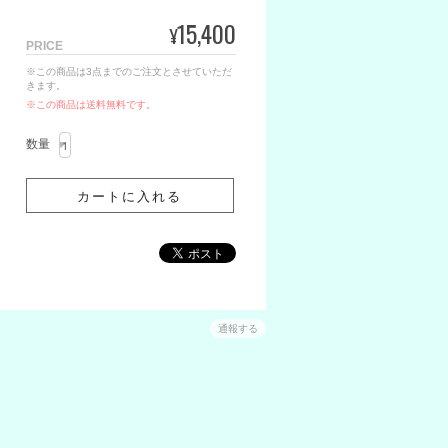
15,400
¥
PRICE
※この商品は3点までのご注文とさせていただ
きます。
※この商品は
送料無料
です。
数量
通報する