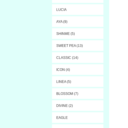
LUCIA
AYA (9)
SHINME (5)
SWEET PEA (13)
CLASSIC (14)
ICON (4)
LINEA (5)
BLOSSOM (7)
DIVINE (2)
EAGLE