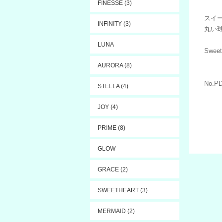
FINESSE (3)
スイ
INFINITY (3)
丸い
LUNA
Sweet 
AURORA (8)
No.P
STELLA (4)
JOY (4)
PRIME (8)
GLOW
GRACE (2)
SWEETHEART (3)
MERMAID (2)