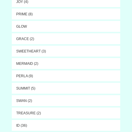
JOY (4)
PRIME (8)
GLOW
GRACE (2)
SWEETHEART (3)
MERMAID (2)
PERLA (9)
SUMMIT (5)
SWAN (2)
TREASURE (2)
ID (36)