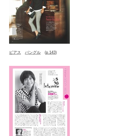
ピアス
バングル
(
p.143
)