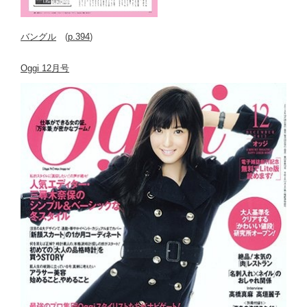
バングル
(
p.394
)
Oggi 12月号