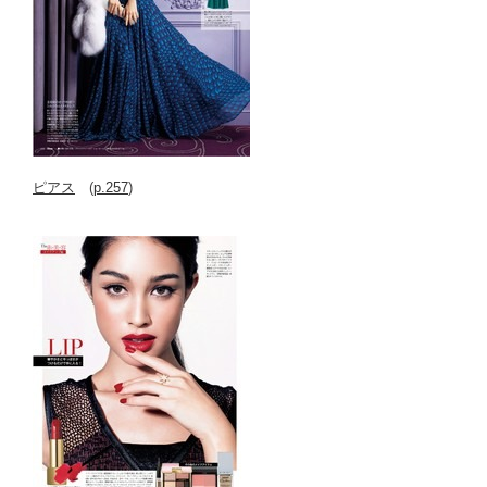
ピアス
(
p.257
)