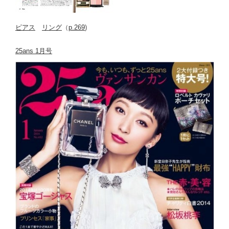
ピアス
リング
（
p.269
)
25ans 1月号