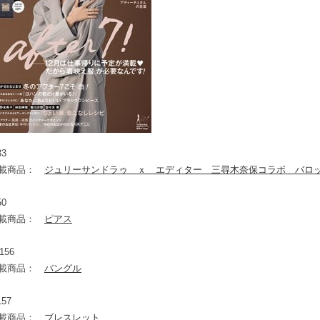
33
載商品：
ジュリーサンドラゥ ｘ エディター 三尋木奈保コラボ バロ
50
載商品：
ピアス
 156
載商品：
バングル
157
載商品：
ブレスレット