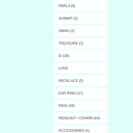
PERLA (9)
SUMMIT (5)
SWAN (2)
TREASURE (2)
ID (36)
LOVE
NECKLACE (5)
EAR RING (37)
RING (28)
PENDANTーCHARM (64)
ACCESSORIES (4)