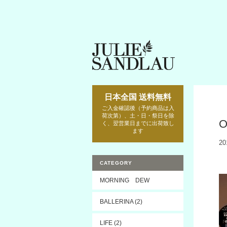
日本全国 送料無料
ご入金確認後（予約商品は入
荷次第）、土・日・祭日を除
く、翌営業日までに出荷致し
ます
20
CATEGORY
MORNING DEW
BALLERINA (2)
LIFE (2)