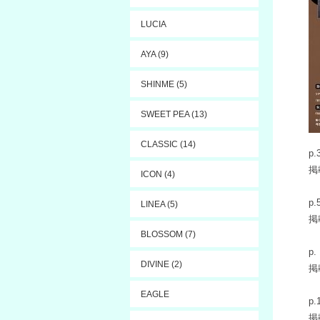
LUCIA
AYA (9)
SHINME (5)
SWEET PEA (13)
CLASSIC (14)
p.
掲
ICON (4)
p.
LINEA (5)
掲
BLOSSOM (7)
p.
DIVINE (2)
掲
EAGLE
p.
掲